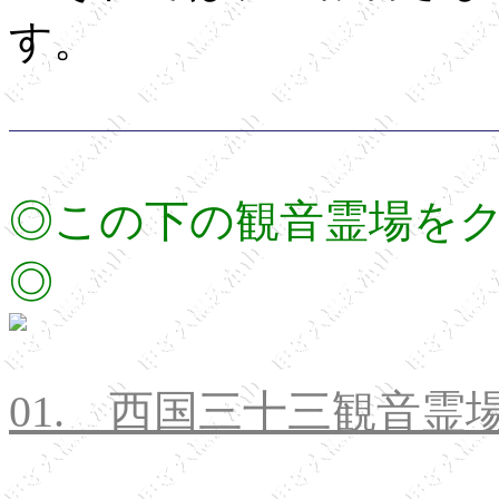
す。
◎この下の観音霊場を
◎
01. 西国三十三観音霊